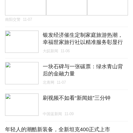
南阳交警
11-07
银发经济催生定制家庭旅游热潮，
幸福世家旅行社以精准服务彰显行
业价值
大皖新闻
11-06
一块石碑与一张碳票：绿水青山背
后的金融力量
北青网
11-07
刷视频不如看“新闻姐”三分钟
中国蓝新闻
11-09
年轻人的潮酷新装备，全新坦克400正式上市