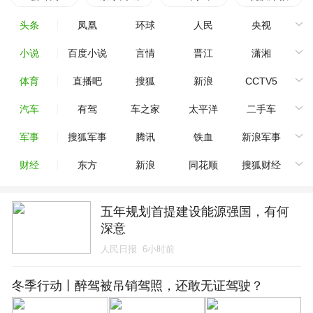
头条
凤凰
环球
人民
央视
小说
百度小说
言情
晋江
潇湘
体育
直播吧
搜狐
新浪
CCTV5
汽车
有驾
车之家
太平洋
二手车
军事
搜狐军事
腾讯
铁血
新浪军事
财经
东方
新浪
同花顺
搜狐财经
五年规划首提建设能源强国，有何
深意
人民日报
6小时前
冬季行动丨醉驾被吊销驾照，还敢无证驾驶？