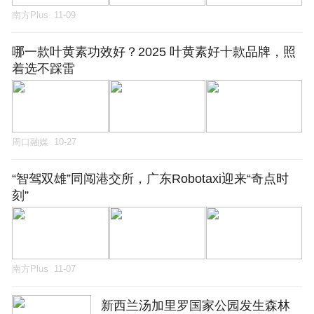
南方Plus
11-09
哪一款叶黄素功效好？2025 叶黄素好十款品牌，照
着选不踩雷
周口融媒
10-27
“智驾双雄”同闯港交所，广东Robotaxi迎来“奇点时
刻”
南方Plus
11-07
新西兰汤加里罗国家公园发生森林