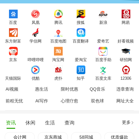
百度
凤凰
腾讯
搜狐
新浪
网易
东方财富
学信网
百度地图
百度翻译
爱奇艺
好看视频
京东
哔哩哔哩
淘宝网
爱淘宝
百度手助
研招网
天猫国际
优酷
虎扑
知乎
百度文库
12306
AI视频
惠生活
限时优惠
QQ音乐
违章查询
前程无忧
AI写作
心理疗愈
双色球
网址大全
更多
资讯
休闲
生活
查询
会计网
京东商城
58同城
优质爆款