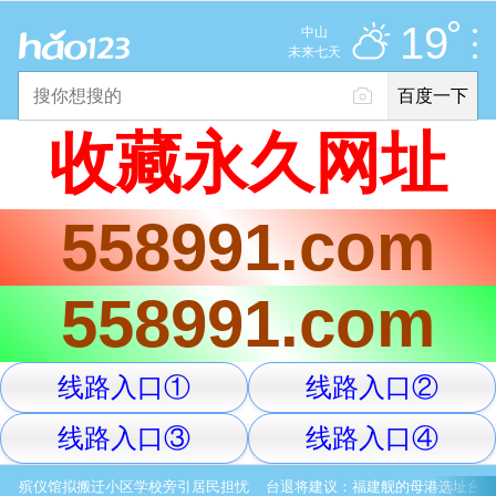
多云
推荐
娱乐
社会
搞笑
体育
19
中山
优
未来七天
百度一下
立即登录
收藏永久网址
2025年11月10日
19°C
/
多云
558991.com
意见反馈
PC版
网站地图
558991.com
京公网安备 11000002000001号 京ICP证030173号
线路入口①
线路入口②
服务协议
转码声明
意见反馈
线路入口③
线路入口④
殡仪馆拟搬迁小区学校旁引居民担忧
台退将建议：福建舰的母港选址台湾