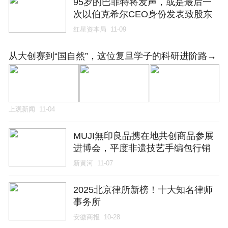
95岁的巴菲特将发声，或是最后一
次以伯克希尔CEO身份发表致股东
信
红星资本局
11-09
从大创赛到“国自然”，这位复旦学子的科研进阶路→
上观新闻
11-04
MUJI無印良品携在地共创商品参展
进博会，平度非遗技艺手编包行销
全国
新黄河
11-07
2025北京律所新榜！十大知名律师
事务所
安徽商报
10-28